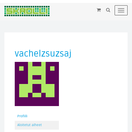
×
Toggl
navig
vachelzsuzsaj
Profiili
Aloitetut aiheet