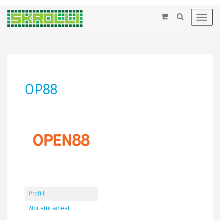
×
Toggl
navig
OP88
Profiili
Aloitetut aiheet