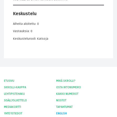
Keskustelu
Aiheita aloitettu: 0
Vastauksia: 0
Keskustelurooli: Katsoja
ETUSIVU
MIKÄ SKROLLI?
SKROLLI-KAUPPA
OSTA IRTONUMERO
LEHTIPISTEHAKU
KAIKKI NUMEROT
SISÄLLYSLUETTELO
NOSTOT
MEDIAKORTTI
TAPAHTUMAT
YHTEYSTIEDOT
ENGLISH