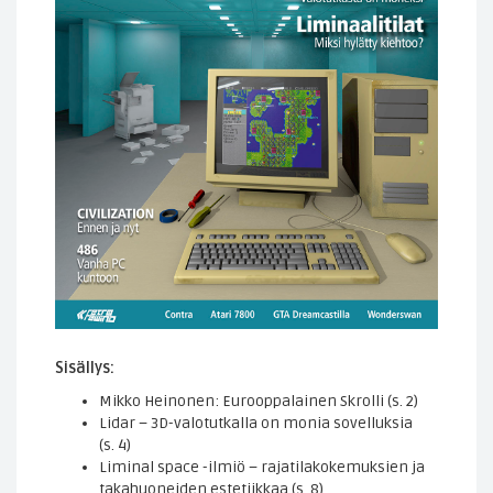
Sisällys:
Mikko Heinonen: Eurooppalainen Skrolli (s. 2)
Lidar – 3D-valotutkalla on monia sovelluksia
(s. 4)
Liminal space -ilmiö – rajatilakokemuksien ja
takahuoneiden estetiikkaa (s. 8)