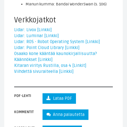
Manun kumma: Bandai WonderSwan (s. 106)
Verkkojatkot
Lidar: Livox [Linkki]
Lidar: Luminar [Linkki]
Lidar: ROS - Robot Operating System [Linkki]
Lidar: Point Cloud Library [Linkki]
Osaako kone kääntää kaunokirjallisuutta?
Käännökset [Linkki]
Kitaran viritys Rustilla, osa 4 [Linkit]
Viihdettä sivuraiteella [Linkki]
PDF-LEHTI
Lataa PDF
KOMMENTIT
Anna palautetta