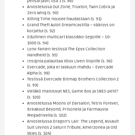
pelisarjaan, osa 1 (s. 86)
Arvostelussa Out Zone, Truxton, Twin Cobra ja
Zero Wing (s. 90)
Killing Time nousee haudastaan (s. 91)
Grand Theft Autot Dreamcastilla – vääryys on
korjattu! (s. 92)
Edullinen multicart klassikko-Segoille – SD-
1000 (s. 94)
Lynx-fanien testissä The Epyx Collection
Handheld (s. 95)
Insignia palauttaa Xbox Liven linjoille (s. 96)
Evercade, joka ei taskuun mahdu – Evercade
Alpha (s. 98)
Testissä Evercade Bitmap Brothers Collection 2
(s. 99)
Vieläkö maistuvat NES, Game Boy ja SNES-pelit?
(s. 100)
Arvostelussa Moons of Darsalon, Tetris Forever,
Breakout Beyond, Prisonela ja Farmausta
Megadrivella (s. 102)
Arvostelussa Dragon’s Lair: The Legend, Assault
Suit Leynos 2 Saturn Tribute, Amerzonea ja Old
Skies (s. 104)