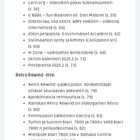
Larn.org – Klassikon paluu tulevaisuuteen
(s. 56)
JJ Nääs – Turrikaanien yö: Dan Malone (s. 59)
JOKstoriaa, osa XXXIV: WMV vieköön – videoita
internetistä (s. 60)
JOKin pelipalsta: Ensimmäiset Arcadeni (s. 62)
Sivilisaation synty ja kehitys (Civilization VII)
(s. 64)
R-Zone – vaihtoehto Nintendolle (s. 68)
Skrolli-kalenteri 2025.2 (s. 71)
Postipalsta 2025.2 (s. 73)
Retro Rewind -liite:
Retro Rewind -pääkirjoitus: Kotikehittäjät
ottavat seuraavan askeleen (s. 78)
Ajankohtaisia retrouutisia (s. 79)
Ranskan Retro Rewind on Videogamer Rétro
(s. 80)
Pelimuseon Sähköinen Electra (s. 81)
Turhin ja tuorein Atari: 7800 ja 7800+ sekä Atari
7800:n pelivalikoimaa (s. 82)
Mielipide Atari 7800:sta + Katsaus Contra-