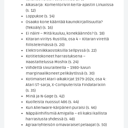
Aikasarja: Komentorivin kerta-ajastin Linuxissa
(s. 12)
Loppukoe (s. 14)
Osaako kone kääntää kaunokirjallisuutta?
(Tekoäly) (s. 16)
Ei näin! – Mitä kuuluu, konekäännös? (s. 18)
Kitaran viritys Rustilla, osa 4 – Kitaran virettä
fiilistelemässä (s. 20)
Elektroniikkaostoksilla Sellpyssä (s. 22)
Kotitietokoneet harrastuksena –
Haastattelussa Moshix (s. 24)
Viihdettä sivuraiteella – 1980-luvun
marginaalikoneet pelikäytössä (s. 30)
Kotimaiset Atari-aikakirjat 1979-202x, osa 4:
Atari ST-sarja, X-Computerista Findatarixiin
(s. 35)
Minä ja N-Gage (s. 42)
Kuolleista nuossut 486 (s. 44)
Kun Alienware-kärpänen puraisi (s. 46)
Näppäinhifismiä Amigalla – eli kaksi kallista
harrastusta yhdessä (s. 48)
Agraariyhteisön omavaraiset pelaajat (s. 50)