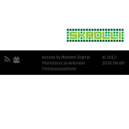
Hosted by Moment Digital
© 2012-
Yksityisyys ja evästeet
2026 Skrolli
Tietosuojaseloste