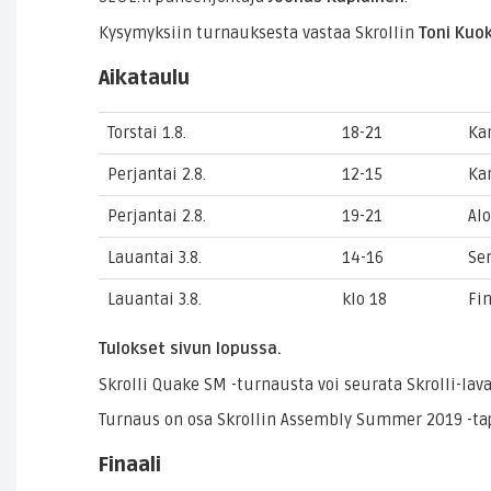
Kysymyksiin turnauksesta vastaa Skrollin
Toni Kuo
Aikataulu
Torstai 1.8.
18-21
Ka
Perjantai 2.8.
12-15
Kar
Perjantai 2.8.
19-21
Alo
Lauantai 3.8.
14-16
Se
Lauantai 3.8.
klo 18
Fin
Tulokset sivun lopussa.
Skrolli Quake SM -turnausta voi seurata Skrolli-lava
Turnaus on osa Skrollin Assembly Summer 2019 -ta
Finaali