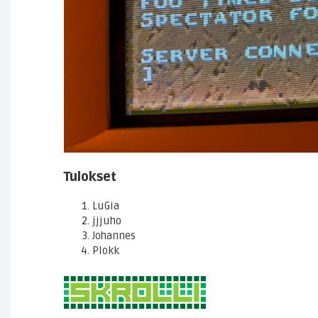
Tulokset
LuGia
jjjuho
Johannes
Plokk