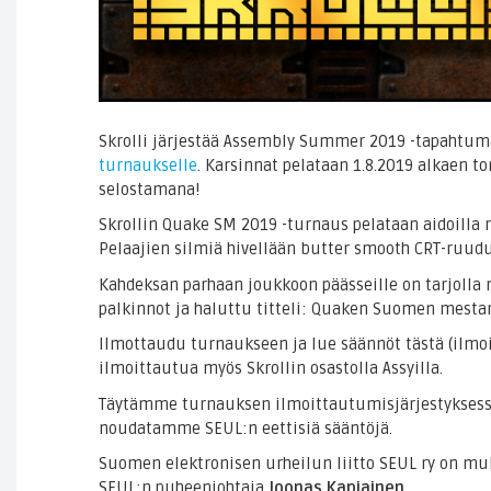
Skrolli järjestää Assembly Summer 2019 -tapahtu
turnaukselle
. Karsinnat pelataan 1.8.2019 alkaen to
selostamana!
Skrollin Quake SM 2019 -turnaus pelataan aidoilla r
Pelaajien silmiä hivellään butter smooth CRT-ruudu
Kahdeksan parhaan joukkoon päässeille on tarjolla
palkinnot ja haluttu titteli: Quaken Suomen mestar
Ilmottaudu turnaukseen ja lue säännöt tästä (ilmoi
ilmoittautua myös Skrollin osastolla Assyilla.
Täytämme turnauksen ilmoittautumisjärjestyksessä
noudatamme SEUL:n eettisiä sääntöjä.
Suomen elektronisen urheilun liitto SEUL ry on m
SEUL:n puheenjohtaja
Joonas Kapiainen
.