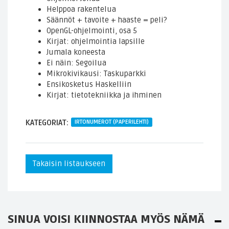
Helppoa rakentelua
Säännöt + tavoite + haaste = peli?
OpenGL-ohjelmointi, osa 5
Kirjat: ohjelmointia lapsille
Jumala koneesta
Ei näin: Segoilua
Mikrokivikausi: Taskuparkki
Ensikosketus Haskelliin
Kirjat: tietotekniikka ja ihminen
KATEGORIAT:
IRTONUMEROT (PAPERILEHTI)
Takaisin listaukseen
SINUA VOISI KIINNOSTAA MYÖS NÄMÄ