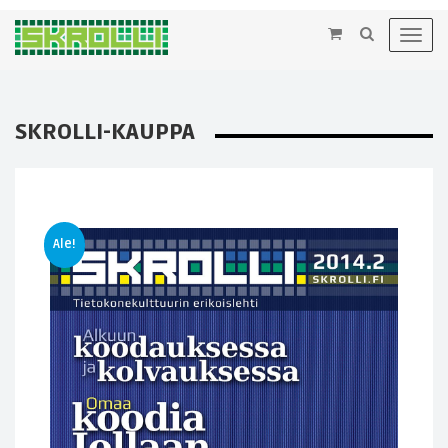
×
Toggl
navig
SKROLLI-KAUPPA
Ale!