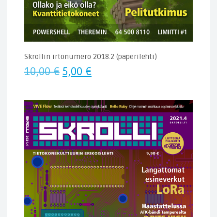
Skrollin irtonumero 2018.2 (paperilehti)
Alkuperäinen
Nykyinen
10,00
€
5,00
€
hinta
hinta
oli:
on:
10,00 €.
5,00 €.