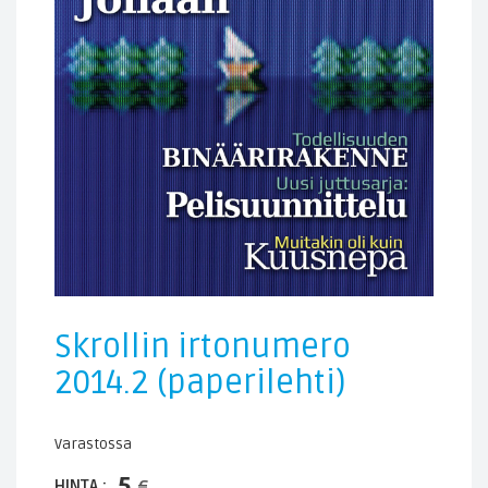
Skrollin irtonumero
2014.2 (paperilehti)
Varastossa
5
HINTA :
€