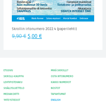
Skrollin irtonumero 2022.4 (paperilehti)
Alkuperäinen
Nykyinen
9,90
€
5,00
€
hinta
hinta
oli:
on:
9,90 €.
5,00 €.
ETUSIVU
MIKÄ SKROLLI?
SKROLLI-KAUPPA
OSTA IRTONUMERO
LEHTIPISTEHAKU
KAIKKI NUMEROT
SISÄLLYSLUETTELO
NOSTOT
MEDIAKORTTI
TAPAHTUMAT
YHTEYSTIEDOT
ENGLISH