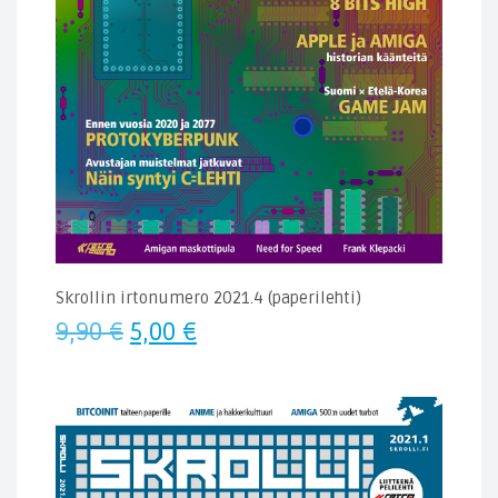
Skrollin irtonumero 2021.4 (paperilehti)
Alkuperäinen
Nykyinen
9,90
€
5,00
€
hinta
hinta
oli:
on:
9,90 €.
5,00 €.