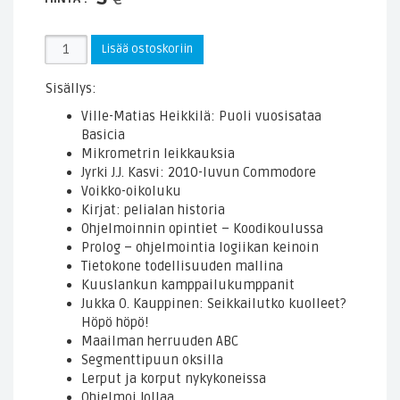
Skrollin
Lisää ostoskoriin
irtonumero
2014.2
Sisällys:
(paperilehti)
Ville-Matias Heikkilä: Puoli vuosisataa
määrä
Basicia
Mikrometrin leikkauksia
Jyrki J.J. Kasvi: 2010-luvun Commodore
Voikko-oikoluku
Kirjat: pelialan historia
Ohjelmoinnin opintiet – Koodikoulussa
Prolog – ohjelmointia logiikan keinoin
Tietokone todellisuuden mallina
Kuuslankun kamppailukumppanit
Jukka O. Kauppinen: Seikkailutko kuolleet?
Höpö höpö!
Maailman herruuden ABC
Segmenttipuun oksilla
Lerput ja korput nykykoneissa
Ohjelmoi Jollaa