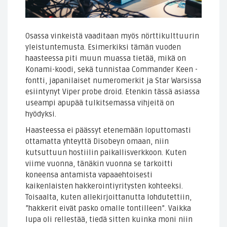
Osassa vinkeistä vaaditaan myös nörttikulttuurin
yleistuntemusta. Esimerkiksi tämän vuoden
haasteessa piti muun muassa tietää, mikä on
Konami-koodi, sekä tunnistaa Commander Keen -
fontti, japanilaiset numeromerkit ja Star Warsissa
esiintynyt Viper probe droid. Etenkin tässä asiassa
useampi apupää tulkitsemassa vihjeitä on
hyödyksi.
Haasteessa ei päässyt etenemään loputtomasti
ottamatta yhteyttä Disobeyn omaan, niin
kutsuttuun hostiilin paikallisverkkoon. Kuten
viime vuonna, tänäkin vuonna se tarkoitti
koneensa antamista vapaaehtoisesti
kaikenlaisten hakkerointiyritysten kohteeksi.
Toisaalta, kuten allekirjoittanutta lohdutettiin,
”hakkerit eivät pasko omalle tontilleen”. Vaikka
lupa oli rellestää, tiedä sitten kuinka moni niin