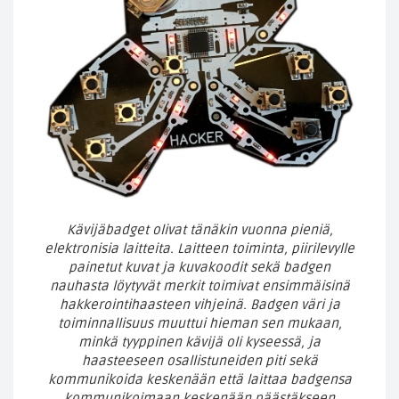
Kävijäbadget olivat tänäkin vuonna pieniä,
elektronisia laitteita. Laitteen toiminta, piirilevylle
painetut kuvat ja kuvakoodit sekä badgen
nauhasta löytyvät merkit toimivat ensimmäisinä
hakkerointihaasteen vihjeinä. Badgen väri ja
toiminnallisuus muuttui hieman sen mukaan,
minkä tyyppinen kävijä oli kyseessä, ja
haasteeseen osallistuneiden piti sekä
kommunikoida keskenään että laittaa badgensa
kommunikoimaan keskenään päästäkseen