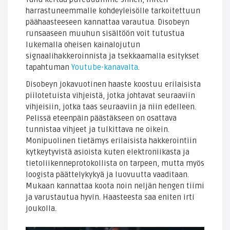
harrastuneemmalle kohdeyleisölle tarkoitettuun
päähaasteeseen kannattaa varautua. Disobeyn
runsaaseen muuhun sisältöön voit tutustua
lukemalla oheisen kainalojutun
signaalihakkeroinnista ja tsekkaamalla esitykset
tapahtuman
Youtube-kanavalta
.
Disobeyn jokavuotinen haaste koostuu erilaisista
piilotetuista vihjeistä, jotka johtavat seuraaviin
vihjeisiin, jotka taas seuraaviin ja niin edelleen.
Pelissä eteenpäin päästäkseen on osattava
tunnistaa vihjeet ja tulkittava ne oikein.
Monipuolinen tietämys erilaisista hakkerointiin
kytkeytyvistä asioista kuten elektroniikasta ja
tietoliikenneprotokollista on tarpeen, mutta myös
loogista päättelykykyä ja luovuutta vaaditaan.
Mukaan kannattaa koota noin neljän hengen tiimi
ja varustautua hyvin. Haasteesta saa eniten irti
joukolla.