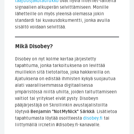
taajuusjakotaulukko
ovat hyviä internet-lähteitä
signaalien alkuperän selvittämiseen. Monille
lähetteille on myös yleensä olemassa jokin
standardi tai kuvausdokumentti, jonka avulla
sisältö voidaan selvittää.
Mikä Disobey?
Disobey on nyt kolme kertaa järjestetty
tapahtuma, jonka tarkoituksena on levittää
muillekin sitä tietotaitoa, joka hakkereilla on.
Ajatuksena on edistää ihmisten kykyä suojautua
alati vaarallisemmassa digitaalisessa
ympäristössä niiltä uhilta, joiden taltuttamiseen
valtiot tai yritykset eivät pysty. Disobeyn
pääjärjestäjä on Skrollinkin avustajalistoilta
löytyvä
Benjamin ”NotMyNick” Särkkä
. Lisätietoa
tapahtumasta löytää osoitteesta
disobey.fi
tai
liittymällä ircnetin #disobey.fi-kanavalle.