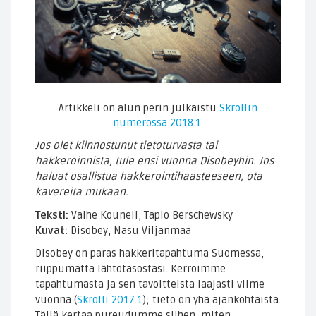
Artikkeli on alun perin julkaistu
Skrollin
numerossa 2018.1
.
Jos olet kiinnostunut tietoturvasta tai
hakkeroinnista, tule ensi vuonna Disobeyhin. Jos
haluat osallistua hakkerointihaasteeseen, ota
kavereita mukaan.
Teksti:
Valhe Kouneli, Tapio Berschewsky
Kuvat:
Disobey, Nasu Viljanmaa
Disobey on paras hakkeritapahtuma Suomessa,
riippumatta lähtötasostasi. Kerroimme
tapahtumasta ja sen tavoitteista laajasti viime
vuonna (
Skrolli 2017.1
); tieto on yhä ajankohtaista.
Tällä kertaa pureudumme siihen, miten