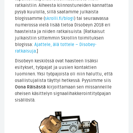
ratkaistiin. Aiheesta kiinnostuneiden kannattaa
pysyä kuulolla, sillä saatamme julkaista
blogissamme (
skrolli.fi/blogi
) tai seuraavassa
numerossa vielä lisää tietoa Disobeyn 2018 eri
haasteista ja niiden ratkaisuista. [Ratkaisut
julkaistiin sittemmin Skrollin toimituksen
blogissa:
Ajattele, älä tottele – Disobey-
ratkaisuja
.]
Disobeyn keskiössä ovat haasteen lisäksi
esitykset, työpajat ja uusien kontaktien
luominen. Yksi työpajoista oli niin haluttu, että
osallistujalista täyttyi hetkessä. Pyysimme siis
Oona Räisästä
kirjoittamaan sen missanneille
oheisen käsittelyn signaalihakkerointityöpajan
sisällöstä.