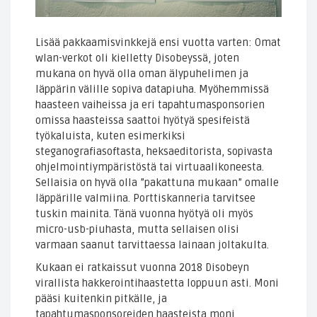
Lisää pakkaamisvinkkejä ensi vuotta varten: Omat
wlan-verkot oli kielletty Disobeyssä, joten
mukana on hyvä olla oman älypuhelimen ja
läppärin välille sopiva datapiuha. Myöhemmissä
haasteen vaiheissa ja eri tapahtumasponsorien
omissa haasteissa saattoi hyötyä spesifeistä
työkaluista, kuten esimerkiksi
steganografiasoftasta, heksaeditorista, sopivasta
ohjelmointiympäristöstä tai virtuaalikoneesta.
Sellaisia on hyvä olla ”pakattuna mukaan” omalle
läppärille valmiina. Porttiskanneria tarvitsee
tuskin mainita. Tänä vuonna hyötyä oli myös
micro-usb-piuhasta, mutta sellaisen olisi
varmaan saanut tarvittaessa lainaan joltakulta.
Kukaan ei ratkaissut vuonna 2018 Disobeyn
virallista hakkerointihaastetta loppuun asti. Moni
pääsi kuitenkin pitkälle, ja
tapahtumasponsoreiden haasteista moni