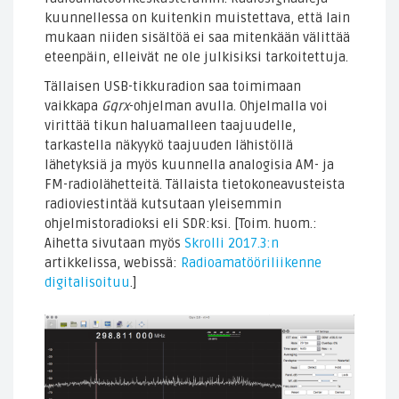
kuunnellessa on kuitenkin muistettava, että lain
mukaan niiden sisältöä ei saa mitenkään välittää
eteenpäin, elleivät ne ole julkisiksi tarkoitettuja.
Tällaisen USB-tikkuradion saa toimimaan
vaikkapa
Gqrx
-ohjelman avulla. Ohjelmalla voi
virittää tikun haluamalleen taajuudelle,
tarkastella näkyykö taajuuden lähistöllä
lähetyksiä ja myös kuunnella analogisia AM- ja
FM-radiolähetteitä. Tällaista tietokoneavusteista
radioviestintää kutsutaan yleisemmin
ohjelmistoradioksi eli SDR:ksi. [Toim. huom.:
Aihetta sivutaan myös
Skrolli 2017.3:n
artikkelissa, webissä:
Radioamatööriliikenne
digitalisoituu
.]