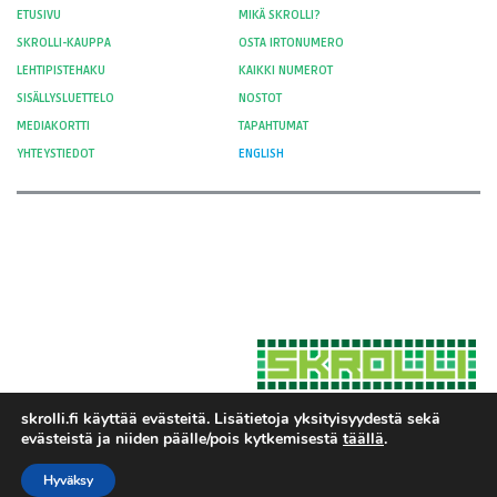
ETUSIVU
MIKÄ SKROLLI?
SKROLLI-KAUPPA
OSTA IRTONUMERO
LEHTIPISTEHAKU
KAIKKI NUMEROT
SISÄLLYSLUETTELO
NOSTOT
MEDIAKORTTI
TAPAHTUMAT
YHTEYSTIEDOT
ENGLISH
skrolli.fi käyttää evästeitä. Lisätietoja yksityisyydestä sekä
evästeistä ja niiden päälle/pois kytkemisestä
täällä
.
Hosted by Moment Digital
© 2012-
Yksityisyys ja evästeet
2026 Skrolli
Hyväksy
Tietosuojaseloste