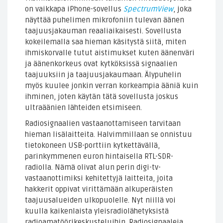
on vaikkapa iPhone-sovellus
SpectrumView
, joka
näyttää puhelimen mikrofoniin tulevan äänen
taajuusjakauman reaaliaikaisesti. Sovellusta
kokeilemalla saa hieman käsitystä siitä, miten
ihmiskorvalle tutut aistimukset kuten äänenväri
ja äänenkorkeus ovat kytköksissä signaalien
taajuuksiin ja taajuusjakaumaan. Älypuhelin
myös kuulee jonkin verran korkeampia ääniä kuin
ihminen, joten käytän tätä sovellusta joskus
ultraäänien lähteiden etsimiseen.
Radiosignaalien vastaanottamiseen tarvitaan
hieman lisälaitteita. Halvimmillaan se onnistuu
tietokoneen USB-porttiin kytkettävällä,
parinkymmenen euron hintaisella RTL-SDR-
radiolla. Nämä olivat alun perin digi-tv-
vastaanottimiksi kehitettyjä laitteita, joita
hakkerit oppivat virittämään alkuperäisten
taajuusalueiden ulkopuolelle. Nyt niillä voi
kuulla kaikenlaista yleisradiolähetyksistä
radioamatöörikeskusteluihin. Radiosignaaleja