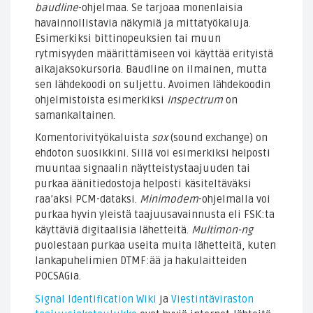
baudline
-ohjelmaa. Se tarjoaa monenlaisia
havainnollistavia näkymiä ja mittatyökaluja.
Esimerkiksi bittinopeuksien tai muun
rytmisyyden määrittämiseen voi käyttää erityistä
aikajaksokursoria. Baudline on ilmainen, mutta
sen lähdekoodi on suljettu. Avoimen lähdekoodin
ohjelmistoista esimerkiksi
Inspectrum
on
samankaltainen.
Komentorivityökaluista
sox
(sound exchange) on
ehdoton suosikkini. Sillä voi esimerkiksi helposti
muuntaa signaalin näytteistystaajuuden tai
purkaa äänitiedostoja helposti käsiteltäväksi
raa’aksi PCM-dataksi.
Minimodem
-ohjelmalla voi
purkaa hyvin yleistä taajuusavainnusta eli FSK:ta
käyttäviä digitaalisia lähetteitä.
Multimon-ng
puolestaan purkaa useita muita lähetteitä, kuten
lankapuhelimien DTMF:ää ja hakulaitteiden
POCSAGia.
Signal Identification Wiki
ja
Viestintäviraston