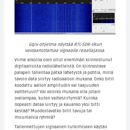
Gqrx-ohjelma näyttää RTL-SDR-tikun
vastaanottamaa signaalia reaaliajassa.
Viime aikoina olen ollut enemmän kiinnostunut
digitaalisista radiolähetteistä. On kiinnostava
palapeli tallentaa pätkä lähetystä ja pohtia, millä
tavoin data siirtyy radioaallon mukana. Onko bitit
koodattu aallon amplitudin vai taajuuden
vaihteluun? Vai voisiko mukana olla jotain
ovelampaa, kuten vaihesiirtymiä? Kuinka
nopeasti dataa siirtyy ja kauanko yksi bitti
kestää? Muodostavatko bitit tavuja tai
muunlaisia ryhmiä?
Tallennettujen signaalien tutkimiseen käytän