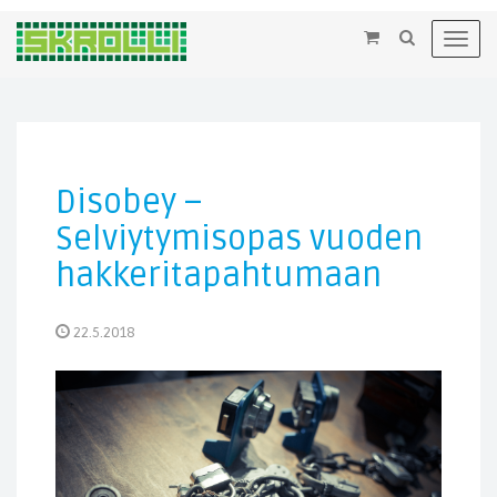
×
Toggl
navig
Disobey –
Selviytymisopas vuoden
hakkeritapahtumaan
22.5.2018