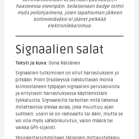
haasteessa eteenpäin. Sellaisenaan badge toimii
myös peliohjaimena, joten tapahtuman jälkeen
kotiinvietäväksi ei jäänyt pelkkää
elektroniikkaromua.
Signaalien salat
Teksti ja kuva:
Oona Räisänen
Signaalien tutkiminen on ollut harrastukseni jo
pitkään. Pidin Disobeyssä ilahduttavan monia
kiinnostaneen työpajan signaalien perusasioista
ja erityisesti harrastuksessa käyttämistäni
työkaluista. Signaaleilla tarkoitan mitä tahansa
mitattavissa olevaa asiaa, joka muuttuu ajan
suhteen: usein se on radioaalto tai ääni, mutta se
voi olla myös sähkönkulutus, valon määrä tai
vaikka GPS-sijainti.
Yksinkertaisimmillaan tällainen mittaustyökalu