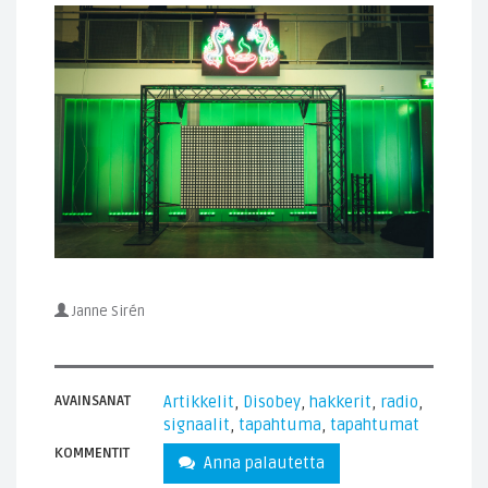
Janne Sirén
AVAINSANAT
Artikkelit
,
Disobey
,
hakkerit
,
radio
,
signaalit
,
tapahtuma
,
tapahtumat
KOMMENTIT
Anna palautetta