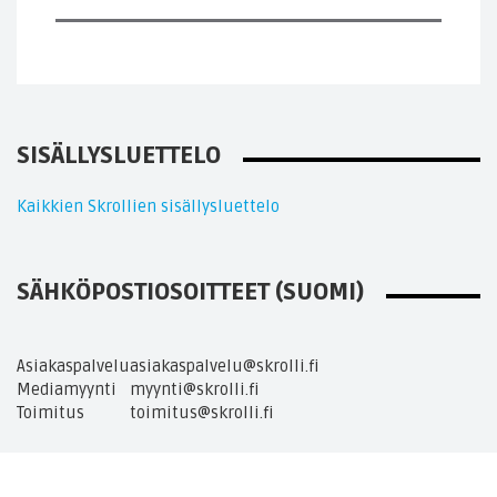
SISÄLLYSLUETTELO
Kaikkien Skrollien sisällysluettelo
SÄHKÖPOSTIOSOITTEET (SUOMI)
Asiakaspalvelu
asiakaspalvelu@skrolli.fi
Mediamyynti
myynti@skrolli.fi
Toimitus
toimitus@skrolli.fi