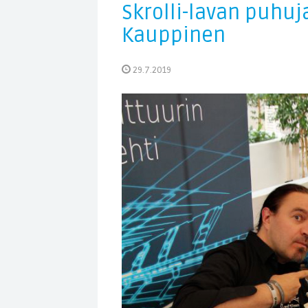
Skrolli-lavan puhuj
Kauppinen
29.7.2019