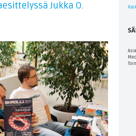
aesittelyssä Jukka O.
Kaik
SÄ
Asi
Med
Toi