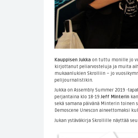
Kauppisen Jukka
on tuttu monille jo v
kirjottanut peliarvosteluja ja muita ai
mukaanlukien Skrolliin – jo vuosikymme
pelijournalistikin.
Jukka on Assembly Summer 2019 -ta
perjantaina klo 18-19
Jeff Minterin
kan
sekä samana päivänä Minterin toinen se
Demoscene Unescon aineettomaksi kult
Jukan ystäväkirja Skrollille näyttää seu