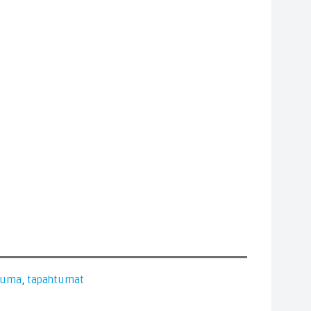
tuma
,
tapahtumat