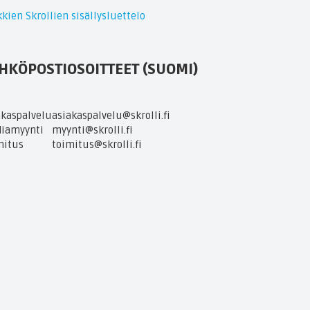
kien Skrollien sisällysluettelo
HKÖPOSTIOSOITTEET (SUOMI)
akaspalvelu
asiakaspalvelu@skrolli.fi
iamyynti
myynti@skrolli.fi
mitus
toimitus@skrolli.fi