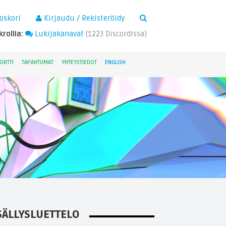
×
oskori
Kirjaudu / Rekisteröidy
rollia:
Lukijakanavat
(
1223
Discordissa)
ORTTI
TAPAHTUMAT
YHTEYSTIEDOT
ENGLISH
SÄLLYSLUETTELO