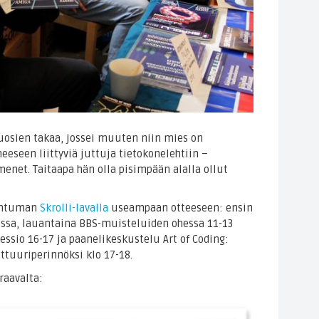
uosien takaa, jossei muuten niin mies on
heeseen liittyviä juttuja tietokonelehtiin –
net. Taitaapa hän olla pisimpään alalla ollut
pahtuman
Skrolli-lavalla
useampaan otteeseen: ensin
ssa, lauantaina BBS-muisteluiden ohessa 11-13
ssio 16-17 ja paanelikeskustelu Art of Coding:
tuuriperinnöksi klo 17-18.
raavalta: