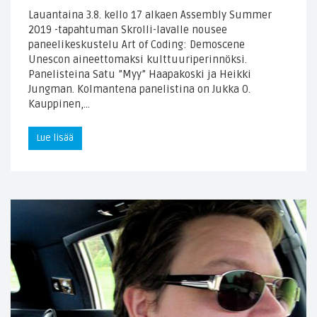
Lauantaina 3.8. kello 17 alkaen Assembly Summer
2019 -tapahtuman Skrolli-lavalle nousee
paneelikeskustelu Art of Coding: Demoscene
Unescon aineettomaksi kulttuuriperinnöksi.
Panelisteina Satu ”Myy” Haapakoski ja Heikki
Jungman. Kolmantena panelistina on Jukka O.
Kauppinen,…
Lue lisää