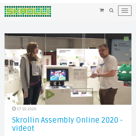
×
Toggl
navig
17.10.2020
Skrollin Assembly Online 2020 -
videot