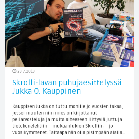
29.7.2019
Skrolli-lavan puhujaesittelyssä
Jukka O. Kauppinen
Kauppisen Jukka on tuttu monille jo vuosien takaa,
jossei muuten niin mies on kirjottanut
peliarvosteluja ja muita aiheeseen liittyviä juttuja
tietokonelehtiin – mukaanlukien Skrolliin – jo
vuosikymmenet. Taitaapa hän olla pisimpään alalla…