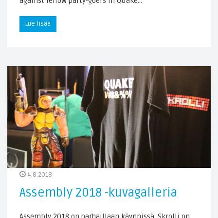
against fellow party-goers in Quake…
Lue lisää
4.8.2018
Assembly 2018 -kuvagalleria
Assembly 2018 on parhaillaan käynnissä. Skrolli on