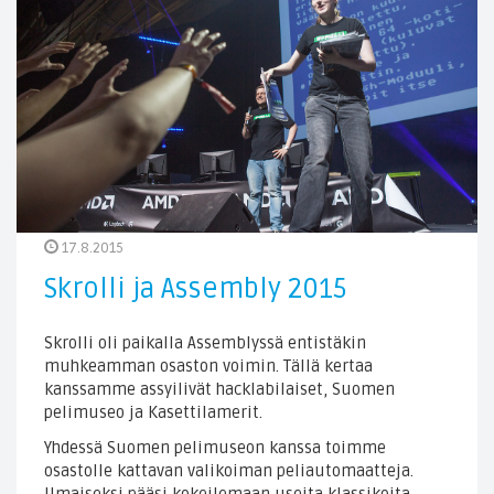
17.8.2015
Skrolli ja Assembly 2015
Skrolli oli paikalla Assemblyssä entistäkin
muhkeamman osaston voimin. Tällä kertaa
kanssamme assyilivät hacklabilaiset, Suomen
pelimuseo ja Kasettilamerit.
Yhdessä Suomen pelimuseon kanssa toimme
osastolle kattavan valikoiman peliautomaatteja.
Ilmaiseksi pääsi kokeilemaan useita klassikoita.