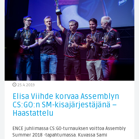
25.4.2019
Elisa Viihde korvaa Assemblyn
CS:GO:n SM-kisajärjestäjänä –
Haastattelu
ENCE juhlimassa CS:GO-turnauksen voittoa Assembly
Summer 2018 -tapahtumassa. Kuvassa Sami