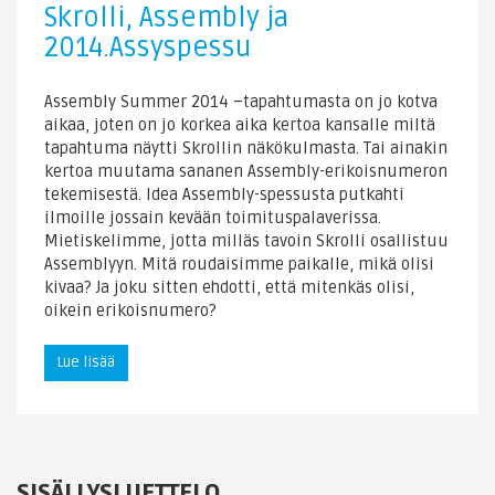
Skrolli, Assembly ja
2014.Assyspessu
Assembly Summer 2014 –tapahtumasta on jo kotva
aikaa, joten on jo korkea aika kertoa kansalle miltä
tapahtuma näytti Skrollin näkökulmasta. Tai ainakin
kertoa muutama sananen Assembly-erikoisnumeron
tekemisestä. Idea Assembly-spessusta putkahti
ilmoille jossain kevään toimituspalaverissa.
Mietiskelimme, jotta milläs tavoin Skrolli osallistuu
Assemblyyn. Mitä roudaisimme paikalle, mikä olisi
kivaa? Ja joku sitten ehdotti, että mitenkäs olisi,
oikein erikoisnumero?
Lue lisää
SISÄLLYSLUETTELO