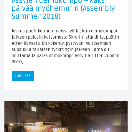
Assyjen demokompo – kaksi
päivää myöhemmin (Assembly
Summer 2018)
Joskus puoli kolmen maissa yöllä, kun demokompon
jälkeen palasin katsomosta Skrollin ständille, päätin
etten äänestä. En kokenut pystyväni valitsemaan
suosikkia tällaisen tyckitingin jälkeen. Tämä oli
heittämällä paras demokompo Assyilla sitten vuoden
2010,…
Lue lisää