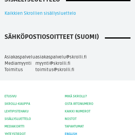
Kaikkien Skrollien sisällysluettelo
SÄHKÖPOSTIOSOITTEET (SUOMI)
Asiakaspalvelu
asiakaspalvelu@skrolli.fi
Mediamyynti
myynti@skrolli.fi
Toimitus
toimitus@skrolli.fi
ETUSIVU
MIKÄ SKROLLI?
SKROLLI-KAUPPA
OSTA IRTONUMERO
LEHTIPISTEHAKU
KAIKKI NUMEROT
SISÄLLYSLUETTELO
NOSTOT
MEDIAKORTTI
TAPAHTUMAT
YHTEYSTIEDOT
ENGLISH