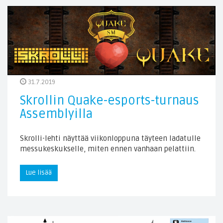
31.7.2019
Skrollin Quake-esports-turnaus
Assemblyilla
Skrolli-lehti näyttää viikonloppuna täyteen ladatulle
messukeskukselle, miten ennen vanhaan pelattiin.
Lue lisää