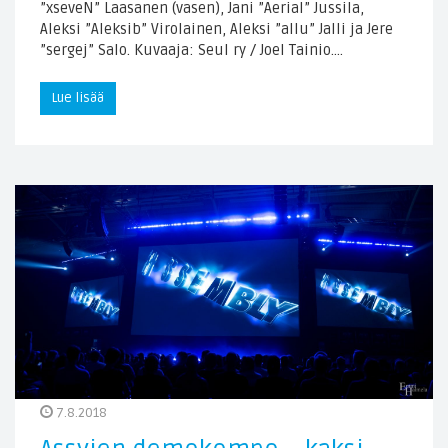
”xseveN” Laasanen (vasen), Jani ”Aerial” Jussila,
Aleksi ”Aleksib” Virolainen, Aleksi ”allu” Jalli ja Jere
”sergej” Salo. Kuvaaja: Seul ry / Joel Tainio….
Lue lisää
7.8.2018