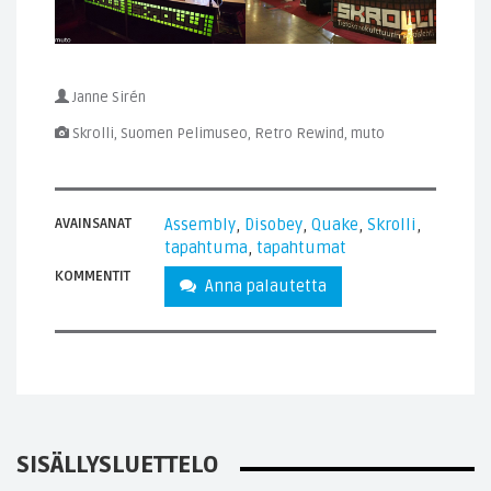
Janne Sirén
Skrolli, Suomen Pelimuseo, Retro Rewind, muto
AVAINSANAT
Assembly
,
Disobey
,
Quake
,
Skrolli
,
tapahtuma
,
tapahtumat
KOMMENTIT
Anna palautetta
SISÄLLYSLUETTELO