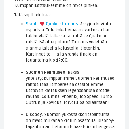
Kumppanikattauksemme on myös pinkeä.
Tätä sopii odottaa:
Skrolli
Quake -turnaus.
Assyjen kovinta
esportsia. Tule kokeilemaan ovatko vanhat
taidot vielä tallessa tai mitä se Quake on
mistä isä aina puhuu? Turnaus vedetään
ajanmukaisella kalustolla, tietenkin.
Karsinnat to – la ja grande finale on
lauantaina klo 17:00.
Suomen Pelimuseo.
Rakas
yhteistyökumppanimme Suomen Pelimuseo
rahtaa taas Tampereelta osastollemme
kattavan kattauksen legendaarista arcade-
rautaa: Columns, Phoenix, Top Speed, Turbo
Outrun ja Xevious. Tervetuloa pelaamaan!
Disobey.
Suomen ykköshakkeritapahtuma
on myös mukana Skrollin osastolla. Disobey-
tapahtuman tietomurtohaasteiden hengessä