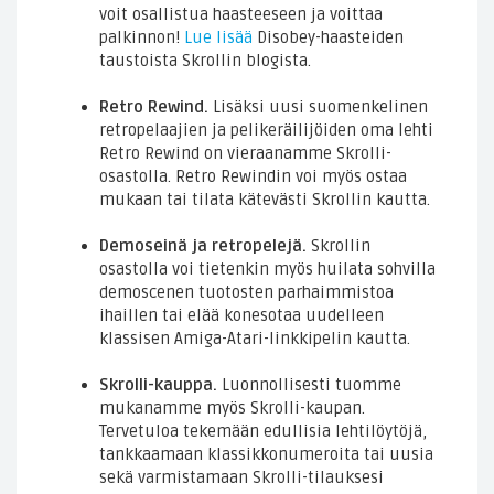
voit osallistua haasteeseen ja voittaa
palkinnon!
Lue lisää
Disobey-haasteiden
taustoista Skrollin blogista.
Retro Rewind.
Lisäksi uusi suomenkelinen
retropelaajien ja pelikeräilijöiden oma lehti
Retro Rewind on vieraanamme Skrolli-
osastolla. Retro Rewindin voi myös ostaa
mukaan tai tilata kätevästi Skrollin kautta.
Demoseinä ja retropelejä.
Skrollin
osastolla voi tietenkin myös huilata sohvilla
demoscenen tuotosten parhaimmistoa
ihaillen tai elää konesotaa uudelleen
klassisen Amiga-Atari-linkkipelin kautta.
Skrolli-kauppa.
Luonnollisesti tuomme
mukanamme myös Skrolli-kaupan.
Tervetuloa tekemään edullisia lehtilöytöjä,
tankkaamaan klassikkonumeroita tai uusia
sekä varmistamaan Skrolli-tilauksesi