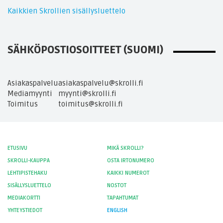
Kaikkien Skrollien sisällysluettelo
SÄHKÖPOSTIOSOITTEET (SUOMI)
Asiakaspalvelu
asiakaspalvelu@skrolli.fi
Mediamyynti
myynti@skrolli.fi
Toimitus
toimitus@skrolli.fi
ETUSIVU
MIKÄ SKROLLI?
SKROLLI-KAUPPA
OSTA IRTONUMERO
LEHTIPISTEHAKU
KAIKKI NUMEROT
SISÄLLYSLUETTELO
NOSTOT
MEDIAKORTTI
TAPAHTUMAT
YHTEYSTIEDOT
ENGLISH