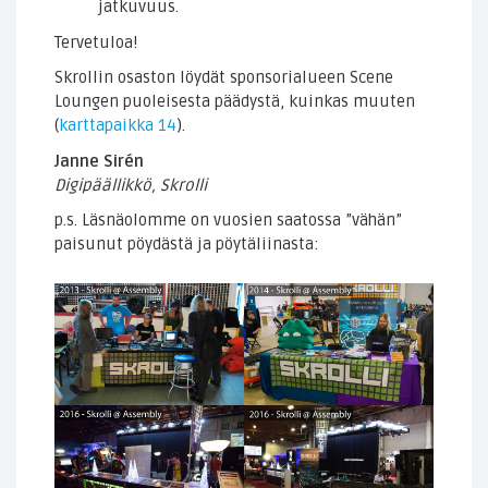
jatkuvuus.
Tervetuloa!
Skrollin osaston löydät sponsorialueen Scene
Loungen puoleisesta päädystä, kuinkas muuten
(
karttapaikka 14
).
Janne Sirén
Digipäällikkö, Skrolli
p.s. Läsnäolomme on vuosien saatossa ”vähän”
paisunut pöydästä ja pöytäliinasta: