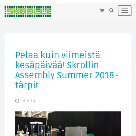
×
Toggl
navig
Pelaa kuin viimeistä
kesäpäivää! Skrollin
Assembly Summer 2018 -
tärpit
1.8.2018