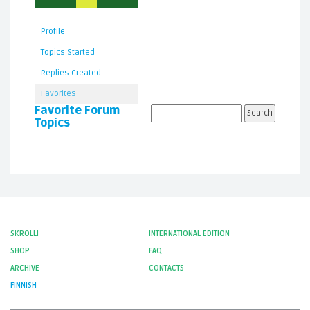
Profile
Topics Started
Replies Created
Favorites
Favorite Forum
Topics
SKROLLI
INTERNATIONAL EDITION
SHOP
FAQ
ARCHIVE
CONTACTS
FINNISH