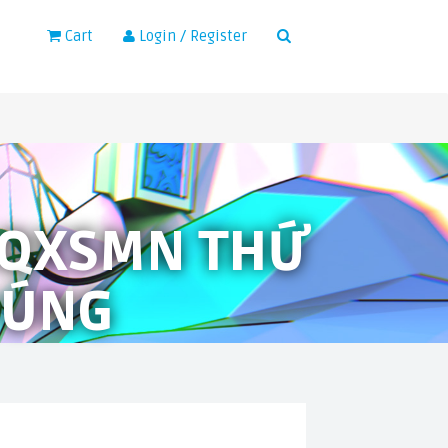
×
Cart
Login / Register
KQXSMN THỨ
RÚNG