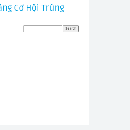
ăng Cơ Hội Trúng