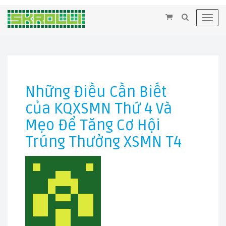
×
Toggl
navig
Những Điều Cần Biết
của KQXSMN Thứ 4 Và
Mẹo Để Tăng Cơ Hội
Trúng Thưởng XSMN T4