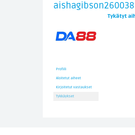
aishagibson260038
Tykätyt ai
Profiili
Aloitetut aiheet
Kirjoitetut vastaukset
Tykkäykset