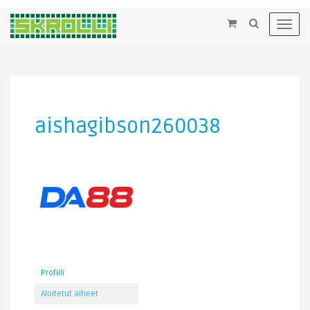
×
Toggl
navig
aishagibson260038
Profiili
Aloitetut aiheet