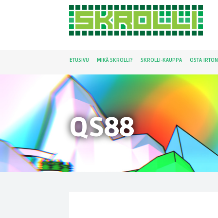
ETUSIVU
MIKÄ SKROLLI?
SKROLLI-KAUPPA
OSTA IRTO
QS88