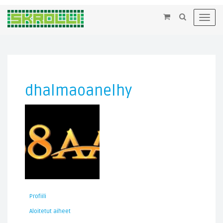
×
Toggl
navig
dhalmaoanelhy
Profiili
Aloitetut aiheet