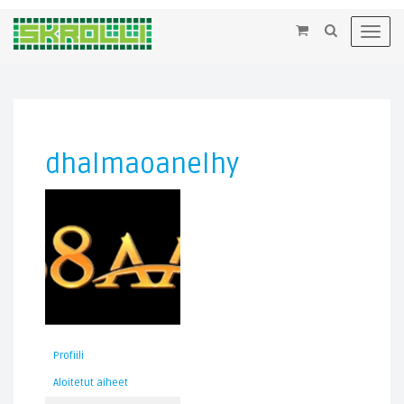
×
Toggl
navig
dhalmaoanelhy
Profiili
Aloitetut aiheet