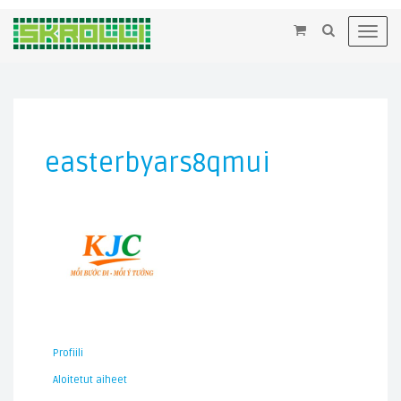
×
Toggl
navig
easterbyars8qmui
Profiili
Aloitetut aiheet