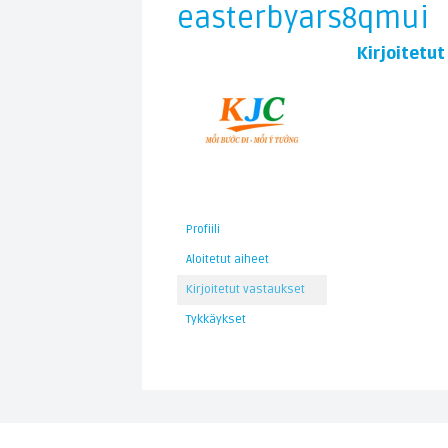
easterbyars8qmui
Kirjoitetu
Profiili
Aloitetut aiheet
Kirjoitetut vastaukset
Tykkäykset