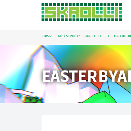
ETUSIVU
MIKÄ SKROLLI?
SKROLLI-KAUPPA
OSTA IRTO
EASTERBYA