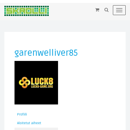
×
Toggl
navig
garenwelliver85
Profiili
Aloitetut aiheet