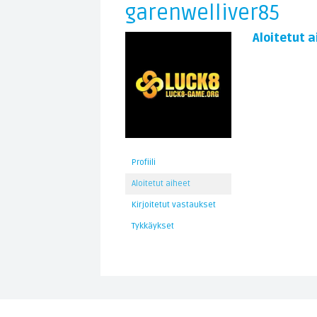
garenwelliver85
Aloitetut a
Profiili
Aloitetut aiheet
Kirjoitetut vastaukset
Tykkäykset