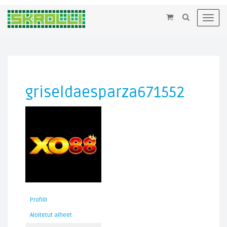
×
Toggl
navig
griseldaesparza671552
Profiili
Aloitetut aiheet