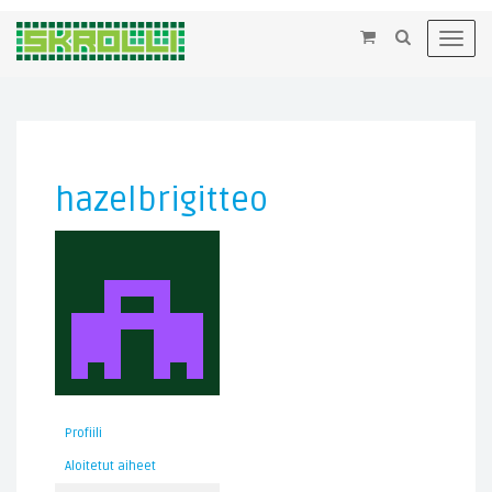
×
Toggl
navig
hazelbrigitteo
Profiili
Aloitetut aiheet