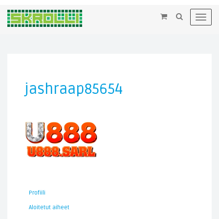
×
Toggl
navig
jashraap85654
Profiili
Aloitetut aiheet