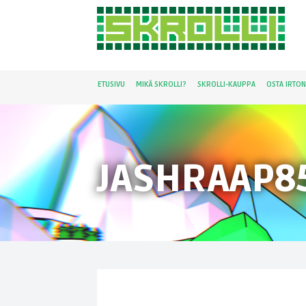
ETUSIVU
MIKÄ SKROLLI?
SKROLLI-KAUPPA
OSTA IRTO
JASHRAAP8