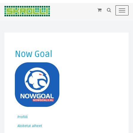
×
Toggl
navig
Now Goal
Profiili
Aloitetut aiheet