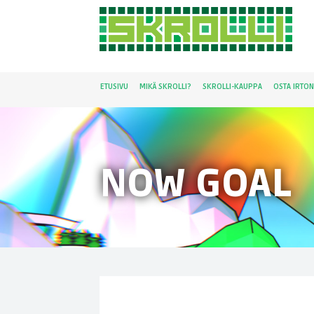
ETUSIVU
MIKÄ SKROLLI?
SKROLLI-KAUPPA
OSTA IRTO
NOW GOAL