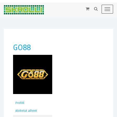
×
Toggl
navig
GO88
Profiili
Aloitetut aiheet