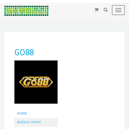
×
Toggl
navig
GO88
Profiili
Aloitetut aiheet