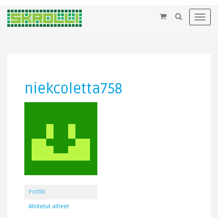
×
Toggl
navig
niekcoletta758
Profiili
Aloitetut aiheet