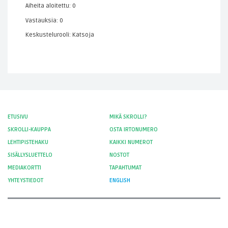
Aiheita aloitettu: 0
Vastauksia: 0
Keskustelurooli: Katsoja
ETUSIVU
MIKÄ SKROLLI?
SKROLLI-KAUPPA
OSTA IRTONUMERO
LEHTIPISTEHAKU
KAIKKI NUMEROT
SISÄLLYSLUETTELO
NOSTOT
MEDIAKORTTI
TAPAHTUMAT
YHTEYSTIEDOT
ENGLISH