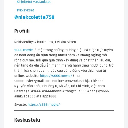
Kirjoitetut vastaukset
Tykkäykset
@niekcoletta758
Profiili
Rekisteröity: 4 kuukautta, 1 viikko sitten
s666.movie
là một trong những thương hiệu cá cược trực tuyến
đã hoạt động ổn định trong nhiều năm và không ngừng mở
rộng quy mô. Trải qua quá trình xây dựng và phát triển lâu dài,
nền tảng đã ghi dấu ấn mạnh mẽ với hàng triệu người dùng, trở
thành lựa chọn quen thuộc của cộng đồng yêu thích giải trí
online. Website:
https://s666.movie/
Email:
s666movie@gmail.com Hotline: 0982904591 Địa chỉ: 566
Nguyễn Văn Khối, Phường 8, Gò Vấp, Hồ Chí Minh, Việt Nam
Hashtags: #s666 #s666movie #trangchus666 #dangkys666
#linkvaos666 #taiapps666
Sivusto:
https://s666.movie/
Keskustelu