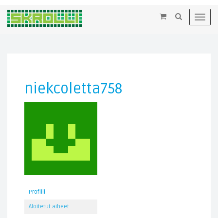
×
Toggl
navig
niekcoletta758
Profiili
Aloitetut aiheet