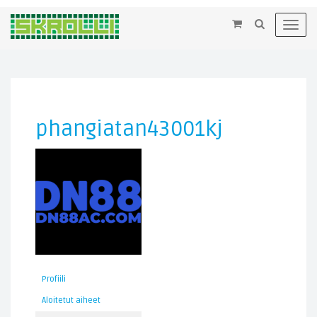
×
Toggl
navig
phangiatan43001kj
Profiili
Aloitetut aiheet