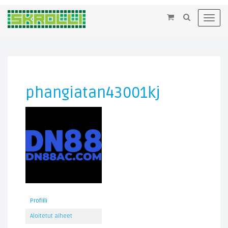
×
Toggl
navig
phangiatan43001kj
Profiili
Aloitetut aiheet