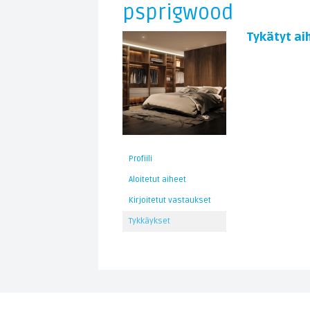
psprigwood
Tykätyt ai
Profiili
Aloitetut aiheet
Kirjoitetut vastaukset
Tykkäykset