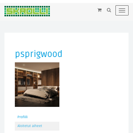
×
Toggl
navig
psprigwood
Profiili
Aloitetut aiheet