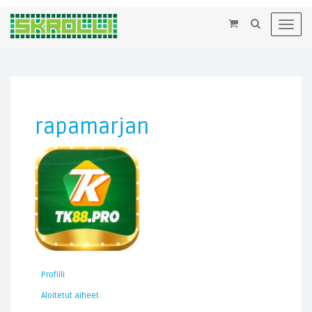
×
Toggl
navig
rapamarjan
Profiili
Aloitetut aiheet