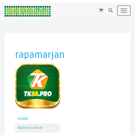
×
Toggl
navig
rapamarjan
Profiili
Aloitetut aiheet