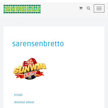
×
Toggl
navig
sarensenbretto
Profiili
Aloitetut aiheet