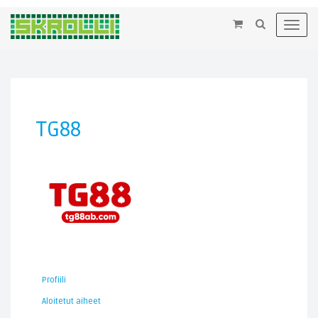
×
Toggl
navig
TG88
Profiili
Aloitetut aiheet