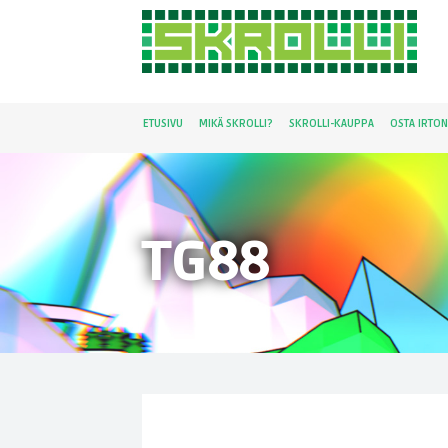
ETUSIVU
MIKÄ SKROLLI?
SKROLLI-KAUPPA
OSTA IRTO
TG88