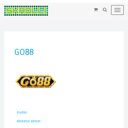
×
Toggl
navig
GO88
Profiili
Aloitetut aiheet