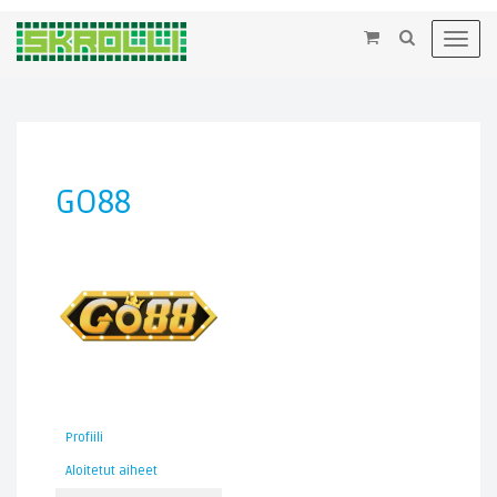
×
Toggl
navig
GO88
Profiili
Aloitetut aiheet