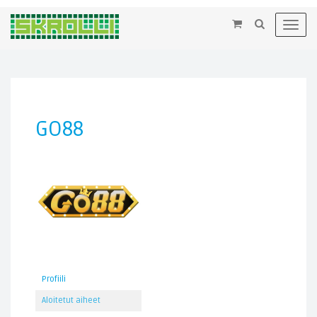
×
Toggl
navig
GO88
Profiili
Aloitetut aiheet